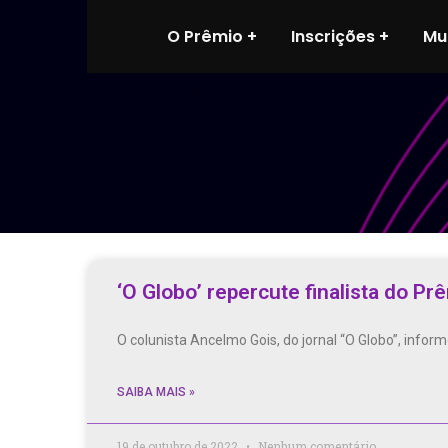
O Prêmio
Inscrições
Mu
‘O Globo’ repercute finalista do Pr
O colunista Ancelmo Gois, do jornal “O Globo”, info
SAIBA MAIS »
19 de outubro de 2022
Nenhum comentário