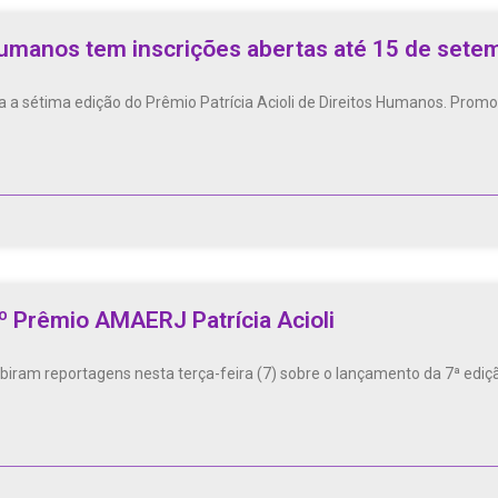
 Humanos tem inscrições abertas até 15 de sete
ra a sétima edição do Prêmio Patrícia Acioli de Direitos Humanos. Pro
º Prêmio AMAERJ Patrícia Acioli
exibiram reportagens nesta terça-feira (7) sobre o lançamento da 7ª e